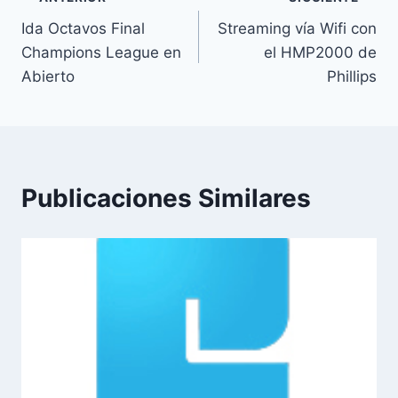
Navegación
Ida Octavos Final
Streaming vía Wifi con
de
Champions League en
el HMP2000 de
entradas
Abierto
Phillips
Publicaciones Similares