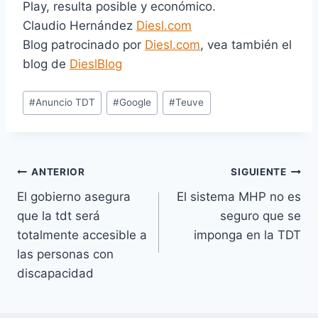
Play, resulta posible y económico.
Claudio Hernández
Diesl.com
Blog patrocinado por
Diesl.com
, vea también el
blog de
DieslBlog
Etiquetas
#
Anuncio TDT
#
Google
#
Teuve
de
la
entrada:
Navegación
ANTERIOR
SIGUIENTE
El gobierno asegura
El sistema MHP no es
de
que la tdt será
seguro que se
entradas
totalmente accesible a
imponga en la TDT
las personas con
discapacidad