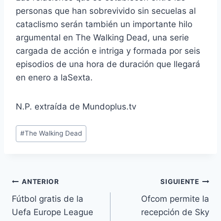
personas que han sobrevivido sin secuelas al
cataclismo serán también un importante hilo
argumental en The Walking Dead, una serie
cargada de acción e intriga y formada por seis
episodios de una hora de duración que llegará
en enero a laSexta.
N.P. extraída de Mundoplus.tv
Etiquetas
#
The Walking Dead
de
la
entrada:
Navegación
ANTERIOR
SIGUIENTE
Fútbol gratis de la
Ofcom permite la
de
Uefa Europe League
recepción de Sky