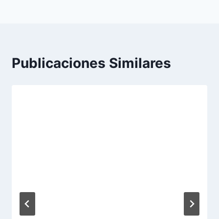
Publicaciones Similares