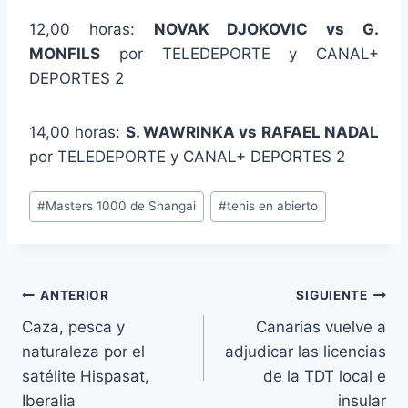
12,00 horas:
NOVAK DJOKOVIC vs G.
MONFILS
por TELEDEPORTE y CANAL+
DEPORTES 2
14,00 horas:
S. WAWRINKA vs RAFAEL NADAL
por TELEDEPORTE y CANAL+ DEPORTES 2
Etiquetas
#
Masters 1000 de Shangai
#
tenis en abierto
de
la
entrada:
Navegación
ANTERIOR
SIGUIENTE
Caza, pesca y
Canarias vuelve a
de
naturaleza por el
adjudicar las licencias
entradas
satélite Hispasat,
de la TDT local e
Iberalia
insular