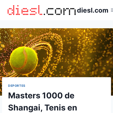
Saltar
diesl.com
al
contenido
DEPORTES
Masters 1000 de
Shangai, Tenis en