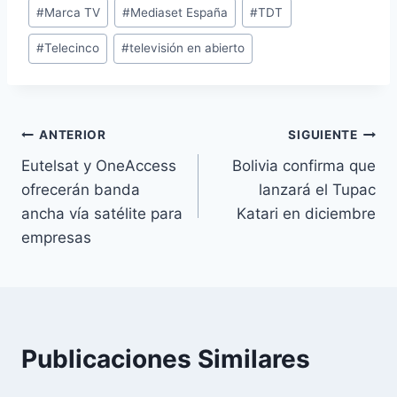
#
Marca TV
#
Mediaset España
#
TDT
la
entrada:
#
Telecinco
#
televisión en abierto
Navegación
ANTERIOR
SIGUIENTE
Eutelsat y OneAccess
Bolivia confirma que
de
ofrecerán banda
lanzará el Tupac
entradas
ancha vía satélite para
Katari en diciembre
empresas
Publicaciones Similares