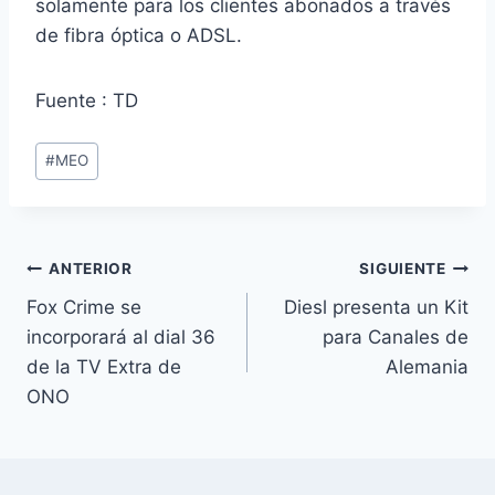
solamente para los clientes abonados a través
de fibra óptica o ADSL.
Fuente : TD
Etiquetas
#
MEO
de
la
entrada:
Navegación
ANTERIOR
SIGUIENTE
Fox Crime se
Diesl presenta un Kit
de
incorporará al dial 36
para Canales de
entradas
de la TV Extra de
Alemania
ONO