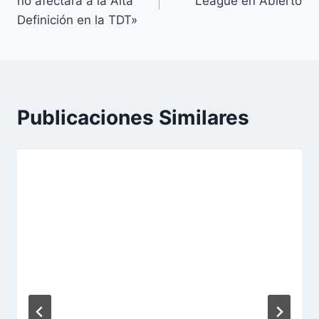
no afectará a la Alta
League en Abierto
entradas
Definición en la TDT»
Publicaciones Similares