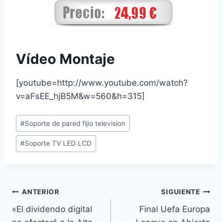
Vídeo Montaje
[youtube=http://www.youtube.com/watch?
v=aFsEE_hjB5M&w=560&h=315]
Etiquetas
#
Soporte de pared fijio television
de
#
Soporte TV LED LCD
la
entrada:
Navegación
ANTERIOR
SIGUIENTE
«El dividendo digital
Final Uefa Europa
de