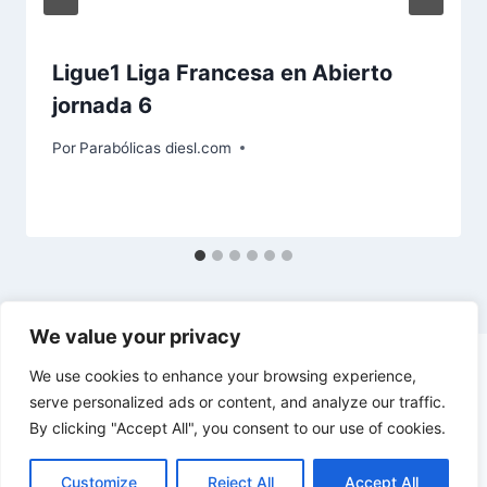
Ligue1 Liga Francesa en Abierto
jornada 6
Por
Parabólicas diesl.com
We value your privacy
We use cookies to enhance your browsing experience,
serve personalized ads or content, and analyze our traffic.
By clicking "Accept All", you consent to our use of cookies.
© 2026 diesl.com - Tema para WordPress por
Kadence WP
Customize
Reject All
Accept All