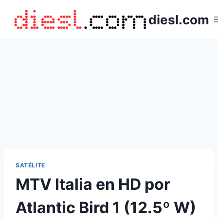
Saltar
diesl.com
al
contenido
SATÉLITE
MTV Italia en HD por
Atlantic Bird 1 (12.5º W)