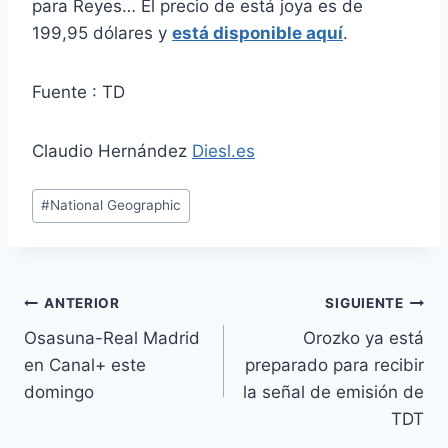
para Reyes… El precio de está joya es de
199,95 dólares y
está disponible aquí
.
Fuente : TD
Claudio Hernández
Diesl.es
Etiquetas
#
National Geographic
de
la
entrada:
Navegación
ANTERIOR
SIGUIENTE
Osasuna-Real Madrid
Orozko ya está
de
en Canal+ este
preparado para recibir
entradas
domingo
la señal de emisión de
TDT