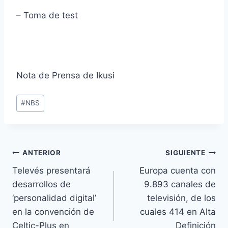
– Toma de test
Nota de Prensa de Ikusi
Etiquetas
#
NBS
de
la
entrada:
Navegación
ANTERIOR
SIGUIENTE
Televés presentará
Europa cuenta con
de
desarrollos de
9.893 canales de
entradas
‘personalidad digital’
televisión, de los
en la convención de
cuales 414 en Alta
Celtic-Plus en
Definición