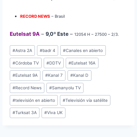
RECORD NEWS
– Brasil
Eutelsat 9A
–
9,0º Este
–
12054 H – 27500 – 2/3.
Etiquetas
#
Astra 2A
#
badr 4
#
Canales en abierto
de
#
Córdoba TV
#
DDTV
#
Eutelsat 16A
la
entrada:
#
Eutelsat 9A
#
Kanal 7
#
Kanal D
#
Record News
#
Samanyolu TV
#
televisión en abierto
#
Televisión vía satélite
#
Turksat 3A
#
Viva UK