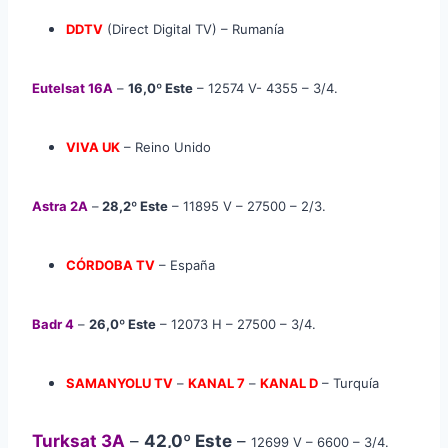
DDTV
(Direct Digital TV) – Rumanía
Eutelsat 16A
–
16,0º Este
–
12574 V- 4355 – 3/4.
VIVA UK
– Reino Unido
Astra 2A
–
28,2º Este
– 11895 V – 27500 – 2/3.
CÓRDOBA TV
– España
Badr 4
–
26,0º Este
–
12073 H – 27500 – 3/4.
SAMANYOLU TV
–
KANAL 7
–
KANAL D
– Turquía
Turksat 3A
–
42,0º Este
–
12699 V – 6600 – 3/4.