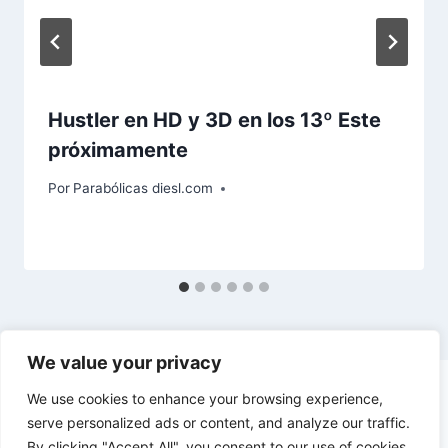
Hustler en HD y 3D en los 13º Este
próximamente
Por
Parabólicas diesl.com
We value your privacy
We use cookies to enhance your browsing experience,
serve personalized ads or content, and analyze our traffic.
By clicking "Accept All", you consent to our use of cookies.