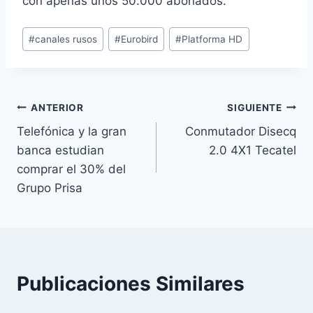
con apenas unos 50.000 abonados.
Etiquetas
#
canales rusos
#
Eurobird
#
Platforma HD
de
la
entrada:
Navegación
ANTERIOR
SIGUIENTE
Telefónica y la gran
Conmutador Disecq
de
banca estudian
2.0 4X1 Tecatel
entradas
comprar el 30% del
Grupo Prisa
Publicaciones Similares