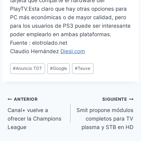
tarjeta que comparte el hardware del
PlayTV.Esta claro que hay otras opciones para
PC más económicas o de mayor calidad, pero
para los usuarios de PS3 puede ser interesante
poder emplearlo en ambas plataformas.
Fuente : elotrolado.net
Claudio Hernández
Diesl.com
Etiquetas
#
Anuncio TDT
#
Google
#
Teuve
de
la
entrada:
Navegación
ANTERIOR
SIGUIENTE
Canal+ vuelve a
Smit propone módulos
de
ofrecer la Champions
completos para TV
entradas
League
plasma y STB en HD