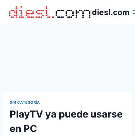
Saltar
diesl.com
al
contenido
SIN CATEGORÍA
PlayTV ya puede usarse
en PC