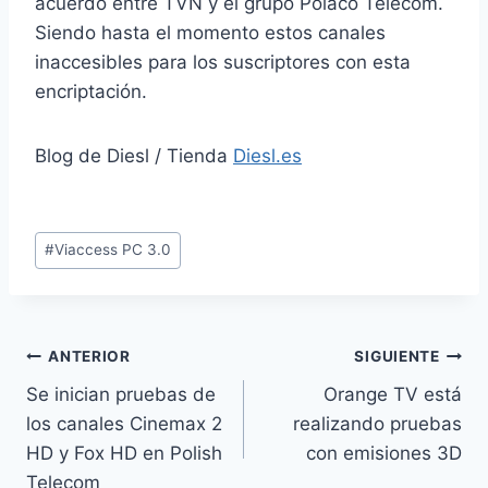
acuerdo entre TVN y el grupo Polaco Telecom.
Siendo hasta el momento estos canales
inaccesibles para los suscriptores con esta
encriptación.
Blog de Diesl / Tienda
Diesl.es
Etiquetas
#
Viaccess PC 3.0
de
la
entrada:
Navegación
ANTERIOR
SIGUIENTE
Se inician pruebas de
Orange TV está
de
los canales Cinemax 2
realizando pruebas
entradas
HD y Fox HD en Polish
con emisiones 3D
Telecom