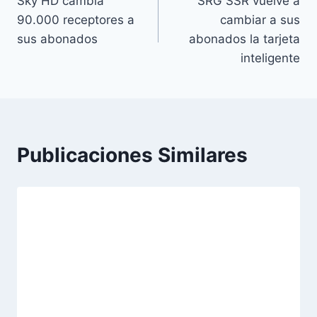
Sky HD cambia
SRG SSR vuelve a
de
90.000 receptores a
cambiar a sus
entradas
sus abonados
abonados la tarjeta
inteligente
Publicaciones Similares