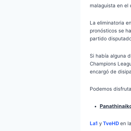
malaguista en el
La eliminatoria e
pronósticos se h
partido disputado
Si había alguna d
Champions League 
encargó de disipa
Podemos disfrutar
Panathinaik
La1
y
TveHD
en l