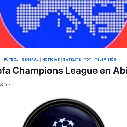
S
|
FÚTBOL
|
GENERAL
|
NOTICIAS
|
SATÉLITE
|
TDT
|
TELEVISIÓN
efa Champions League en Ab
.com