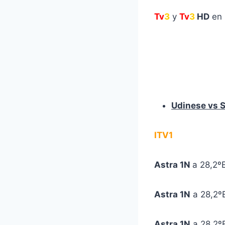
Tv
3
y
Tv
3
HD
en 
Udinese vs 
ITV1
Astra 1N
a 28,2º
Astra 1N
a 28,2º
Astra 1N
a 28,2º