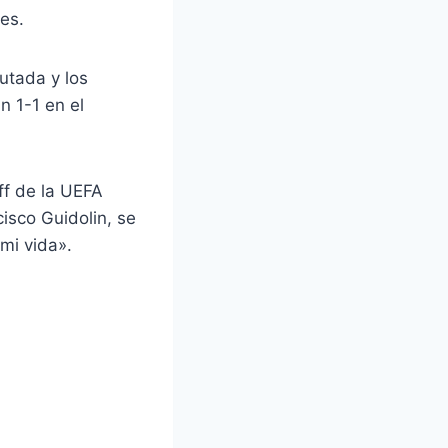
es.
utada y los
 1-1 en el
ff de la UEFA
isco Guidolin, se
mi vida».