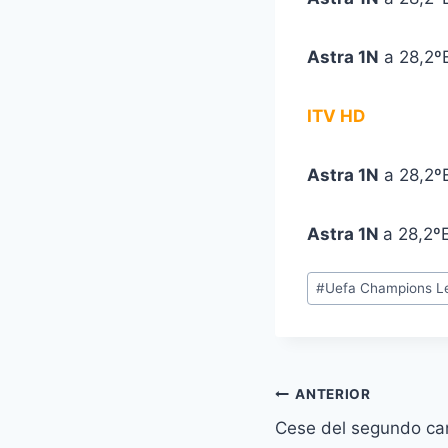
Astra 1N
a 28,2º
ITV HD
Astra 1N
a 28,2º
Astra 1N
a 28,2º
Etiquetas
#
Uefa Champions Le
de
la
entrada:
Navegación
ANTERIOR
Cese del segundo can
de