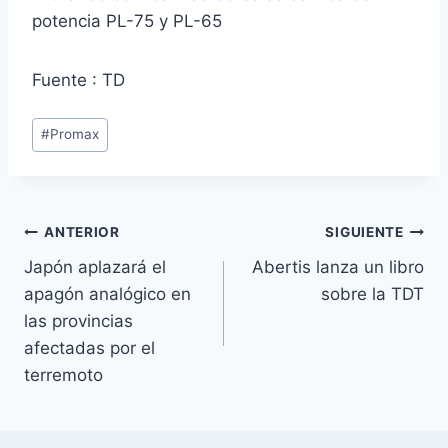
potencia PL-75 y PL-65
Fuente : TD
Etiquetas
#
Promax
de
la
entrada:
Navegación
ANTERIOR
SIGUIENTE
Japón aplazará el
Abertis lanza un libro
de
apagón analógico en
sobre la TDT
entradas
las provincias
afectadas por el
terremoto