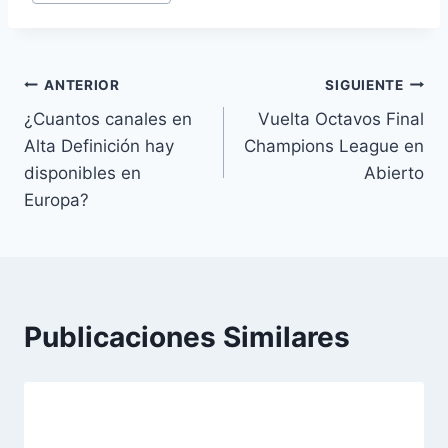
de
la
entrada:
Navegación
ANTERIOR
SIGUIENTE
¿Cuantos canales en
Vuelta Octavos Final
de
Alta Definición hay
Champions League en
entradas
disponibles en
Abierto
Europa?
Publicaciones Similares