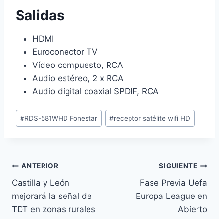
Salidas
HDMI
Euroconector TV
Vídeo compuesto, RCA
Audio estéreo, 2 x RCA
Audio digital coaxial SPDIF, RCA
Etiquetas
#
RDS-581WHD Fonestar
#
receptor satélite wifi HD
de
la
entrada:
Navegación
ANTERIOR
SIGUIENTE
Castilla y León
Fase Previa Uefa
de
mejorará la señal de
Europa League en
entradas
TDT en zonas rurales
Abierto