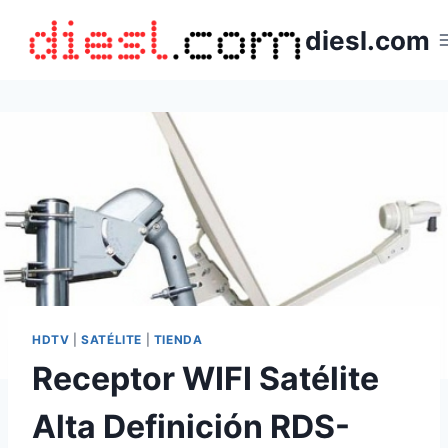
Saltar
diesl.com
al
contenido
HDTV
|
SATÉLITE
|
TIENDA
Receptor WIFI Satélite
Alta Definición RDS-