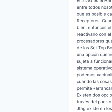
El JTAG es el Ha
entre todos nosot
que es posible ca
Receptores. Cuan
bien, entonces e
reactivarlo con e
procesadores que
de los Set Top B
una opción que no
sujeta a funciona
sistema operativo
podemos «actuali
cuando las cosas 
permite «arranca
Existen dos opci
través del puerto
Jtag existe en lo