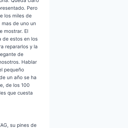
iona. Queda claro
presentado. Pero
e los miles de
a mas de uno un
e mostrar. El
a de estos en los
a repararlos y la
legante de
nosotros. Hablar
 el pequeño
 de un año se ha
e, de los 100
les que cuesta
TAG, su pines de