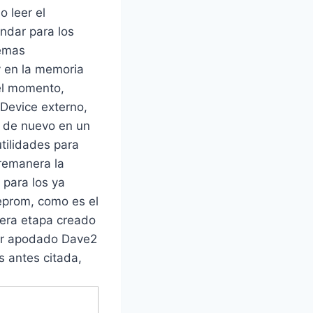
o leer el
ndar para los
temas
y en la memoria
 el momento,
Device externo,
a de nuevo en un
tilidades para
bremanera la
 para los ya
eprom, como es el
mera etapa creado
ñor apodado Dave2
 antes citada,