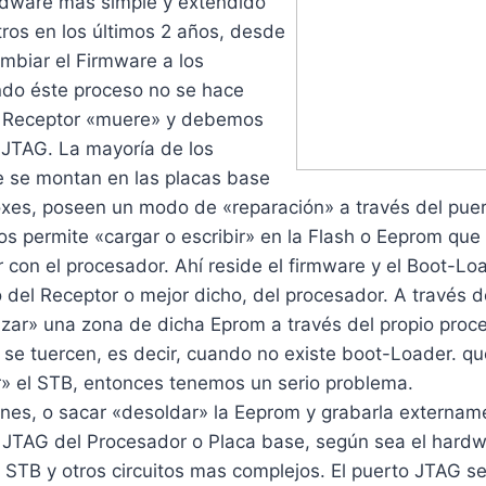
rdware más simple y extendido
ros en los últimos 2 años, desde
mbiar el Firmware a los
do éste proceso no se hace
l Receptor «muere» y debemos
l JTAG. La mayoría de los
 se montan en las placas base
oxes, poseen un modo de «reparación» a través del pue
s permite «cargar o escribir» en la Flash o Eeprom que
r con el procesador. Ahí reside el firmware y el Boot-Loa
 del Receptor o mejor dicho, del procesador. A través d
zar» una zona de dicha Eprom a través del propio proc
se tuercen, es decir, cuando no existe boot-Loader. qu
r» el STB, entonces tenemos un serio problema.
ones, o sacar «desoldar» la Eeprom y grabarla externam
 JTAG del Procesador o Placa base, según sea el hardwa
s STB y otros circuitos mas complejos. El puerto JTAG 