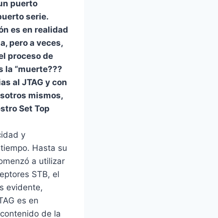
un puerto
uerto serie.
ón es en realidad
a, pero a veces,
 el proceso de
es la “muerte???
ias al JTAG y con
osotros mismos,
stro Set Top
cidad y
 tiempo. Hasta su
omenzó a utilizar
eptores STB, el
s evidente,
JTAG es en
 contenido de la