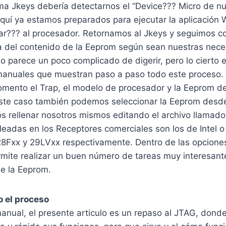
ama Jkeys debería detectarnos el “Device??? Micro de n
aquí ya estamos preparados para ejecutar la aplicación W
rar??? al procesador. Retornamos al Jkeys y seguimos c
ura del contenido de la Eeprom según sean nuestras nec
o parece un poco complicado de digerir, pero lo cierto e
anuales que muestran paso a paso todo este proceso. 
omento el Trap, el modelo de procesador y la Eeprom d
este caso también podemos seleccionar la Eeprom desde 
s rellenar nosotros mismos editando el archivo llamado
adas en los Receptores comerciales son los de Intel o
 28Fxx y 29LVxx respectivamente. Dentro de las opcione
mite realizar un buen número de tareas muy interesant
de la Eeprom.
 el proceso
anual, el presente articulo es un repaso al JTAG, donde