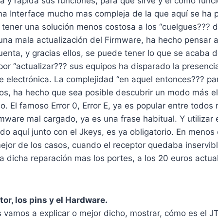
a y rápida sus funciones, para que sirve y el cómo func
na Interface mucho mas compleja de la que aquí se ha 
 tener una solución menos costosa a los “cuelgues??? d
 una mala actualización del Firmware, ha hecho pensar 
enta, y gracias ellos, se puede tener lo que se acaba d
por “actualizar??? sus equipos ha disparado la presenci
de electrónica. La complejidad “en aquel entonces??? par
os, ha hecho que sea posible descubrir un modo más e
. El famoso Error 0, Error E, ya es popular entre todos 
rmware mal cargado, ya es una frase habitual. Y utilizar
o aquí junto con el Jkeys, es ya obligatorio. En menos
ejor de los casos, cuando el receptor quedaba inservibl
 dicha reparación mas los portes, a los 20 euros actua
tor, los pins y el Hardware.
 vamos a explicar o mejor dicho, mostrar, cómo es el J