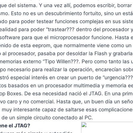
e del sistema. Y una vez allí, podemos escribir, borrar 
mo. Esto no es un descubrimiento fortuito, sino un está
ado para poder testear funciones complejas en sus sis
realidad para poder “trastear??? dentro del procesador 
l software para que el microprocesador funcione. Hasta
tenido de esta eeprom, que normalmente viene como un 
 al procesador, pasaba por desoldar la Flash y grabarl
emorias externo “Tipo Willen???. Pero como tanto las u
mpo necesario para realizar la operación, encarecían so
tró especial interés en crear un puerto de “urgencia???
itos basados en un procesador multimedia y memoria e
Top Boxes. De esa necesidad nació el JTAG. En una pri
ivo caro y no comercial. Hasta que, un buen día un se
 muy interesante capaz de saltarse esas complicaciones
 de un simple circuito conectado al PC.
ene el JTAG?