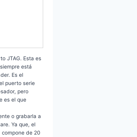
rto JTAG. Esta es
 siempre está
der. Es el
el puerto serie
esador, pero
e es el que
ente o grabarla a
re. Ya que, el
se compone de 20