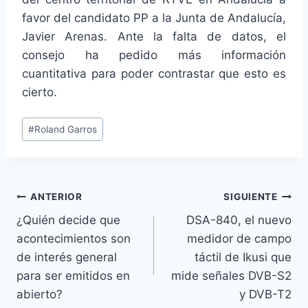
favor del candidato PP a la Junta de Andalucía,
Javier Arenas. Ante la falta de datos, el
consejo ha pedido más información
cuantitativa para poder contrastar que esto es
cierto.
Etiquetas
#
Roland Garros
de
la
entrada:
Navegación
ANTERIOR
SIGUIENTE
¿Quién decide que
DSA-840, el nuevo
de
acontecimientos son
medidor de campo
entradas
de interés general
táctil de Ikusi que
para ser emitidos en
mide señales DVB-S2
abierto?
y DVB-T2