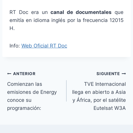
RT Doc era un
canal de documentales
que
emitía en idioma inglés por la frecuencia 12015
H.
Info:
Web Oficial RT Doc
Navegación
ANTERIOR
SIGUIENTE
Comienzan las
TVE Internacional
de
emisiones de Energy
llega en abierto a Asia
entradas
conoce su
y África, por el satélite
programación:
Eutelsat W3A