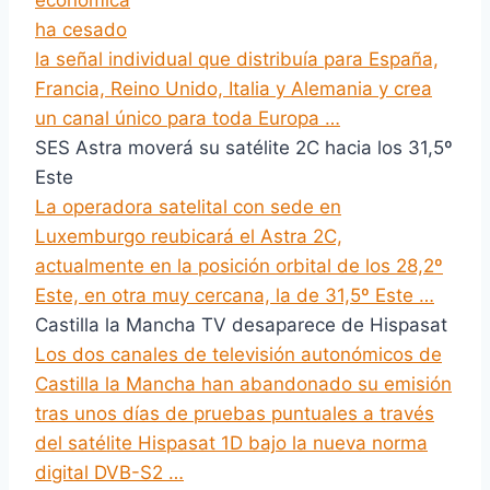
económica
ha cesado
la señal individual que distribuía para España,
Francia, Reino Unido, Italia y Alemania y crea
un canal único para toda Europa …
SES Astra moverá su satélite 2C hacia los 31,5º
Este
La operadora satelital con sede en
Luxemburgo reubicará el Astra 2C,
actualmente en la posición orbital de los 28,2º
Este, en otra muy cercana, la de 31,5º Este …
Castilla la Mancha TV desaparece de Hispasat
Los dos canales de televisión autonómicos de
Castilla la Mancha han abandonado su emisión
tras unos días de pruebas puntuales a través
del satélite Hispasat 1D bajo la nueva norma
digital DVB-S2 …