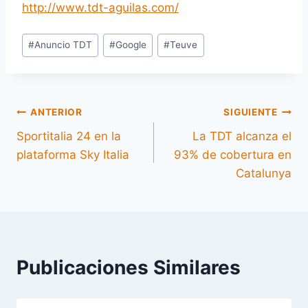
http://www.tdt-aguilas.com/
Etiquetas
#
Anuncio TDT
#
Google
#
Teuve
de
la
entrada:
Navegación
ANTERIOR
SIGUIENTE
Sportitalia 24 en la
La TDT alcanza el
de
plataforma Sky Italia
93% de cobertura en
entradas
Catalunya
Publicaciones Similares