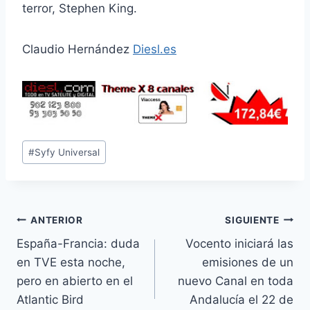
terror, Stephen King.
Claudio Hernández
Diesl.es
Etiquetas
#
Syfy Universal
de
la
entrada:
Navegación
ANTERIOR
SIGUIENTE
España-Francia: duda
Vocento iniciará las
de
en TVE esta noche,
emisiones de un
entradas
pero en abierto en el
nuevo Canal en toda
Atlantic Bird
Andalucía el 22 de