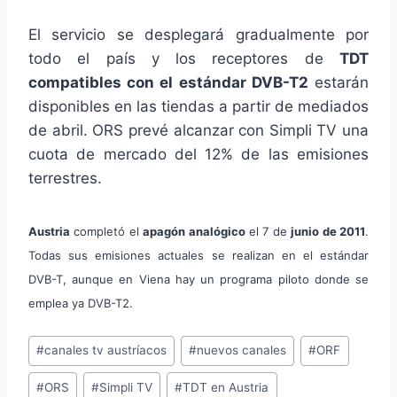
El servicio se desplegará gradualmente por
todo el país y los receptores de
TDT
compatibles con el estándar DVB-T2
estarán
disponibles en las tiendas a partir de mediados
de abril. ORS prevé alcanzar con Simpli TV una
cuota de mercado del 12% de las emisiones
terrestres.
Austria
completó el
apagón analógico
el 7 de
junio de 2011
.
Todas sus emisiones actuales se realizan en el estándar
DVB-T, aunque en Viena hay un programa piloto donde se
emplea ya DVB-T2.
Etiquetas
#
canales tv austríacos
#
nuevos canales
#
ORF
de
#
ORS
#
Simpli TV
#
TDT en Austria
la