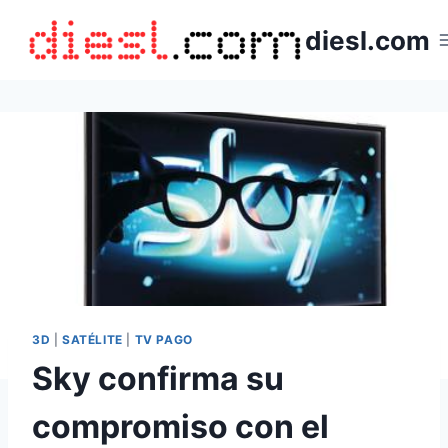
Saltar
diesl.com
al
contenido
3D
|
SATÉLITE
|
TV PAGO
Sky confirma su
compromiso con el