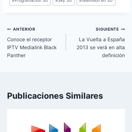
#
Programación 3D
#
Sky 3D
#
televisión en 3D
la
entrada:
Navegación
ANTERIOR
SIGUIENTE
Conoce el receptor
La Vuelta a España
de
IPTV Medialink Black
2013 se verá en alta
entradas
Panther
definición
Publicaciones Similares