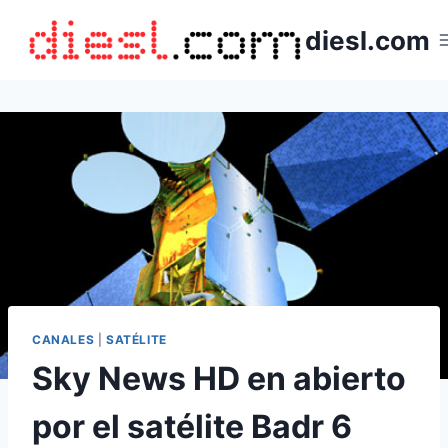
Saltar
diesl.com
al
contenido
CANALES
|
SATÉLITE
Sky News HD en abierto
por el satélite Badr 6