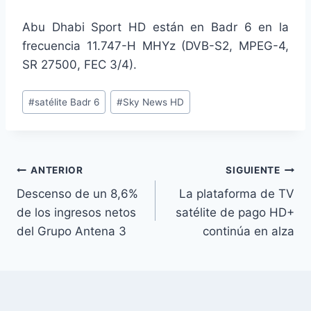
Abu Dhabi Sport HD están en Badr 6 en la
frecuencia 11.747-H MHYz (DVB-S2, MPEG-4,
SR 27500, FEC 3/4).
Etiquetas
#
satélite Badr 6
#
Sky News HD
de
la
entrada:
Navegación
ANTERIOR
SIGUIENTE
Descenso de un 8,6%
La plataforma de TV
de
de los ingresos netos
satélite de pago HD+
entradas
del Grupo Antena 3
continúa en alza