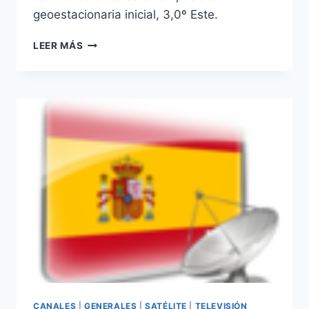
geoestacionaria inicial, 3,0º Este.
EL
LEER MÁS
EUTELSAT
3D,
LANZADO
CON
ÉXITO
CANALES
|
GENERALES
|
SATÉLITE
|
TELEVISIÓN