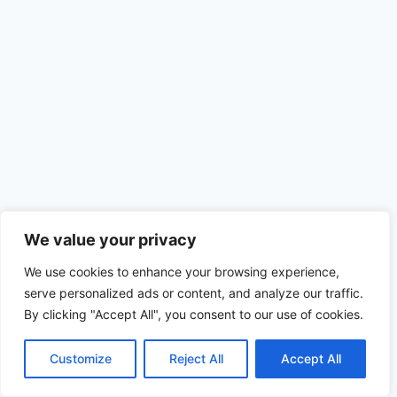
We value your privacy
We use cookies to enhance your browsing experience,
serve personalized ads or content, and analyze our traffic.
By clicking "Accept All", you consent to our use of cookies.
© 2026 diesl.com - Tema para WordPress por
Kadence WP
Customize
Reject All
Accept All