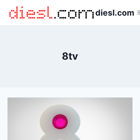
Saltar
diesl.com
al
contenido
8tv