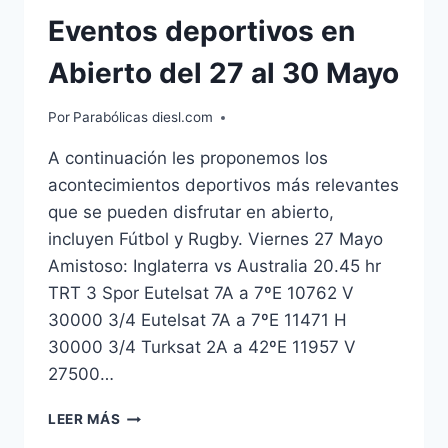
Eventos deportivos en
Abierto del 27 al 30 Mayo
Por
Parabólicas diesl.com
A continuación les proponemos los
acontecimientos deportivos más relevantes
que se pueden disfrutar en abierto,
incluyen Fútbol y Rugby. Viernes 27 Mayo
Amistoso: Inglaterra vs Australia 20.45 hr
TRT 3 Spor Eutelsat 7A a 7ºE 10762 V
30000 3/4 Eutelsat 7A a 7ºE 11471 H
30000 3/4 Turksat 2A a 42ºE 11957 V
27500…
EVENTOS
LEER MÁS
DEPORTIVOS