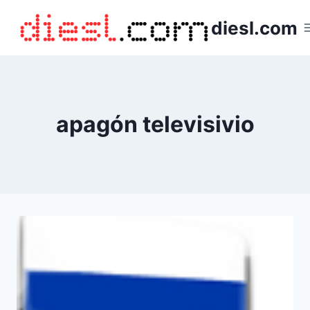
Saltar
diesl.com
al
contenido
apagón televisivio