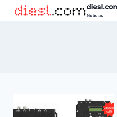
Saltar
diesl.co
al
Noticias
contenido