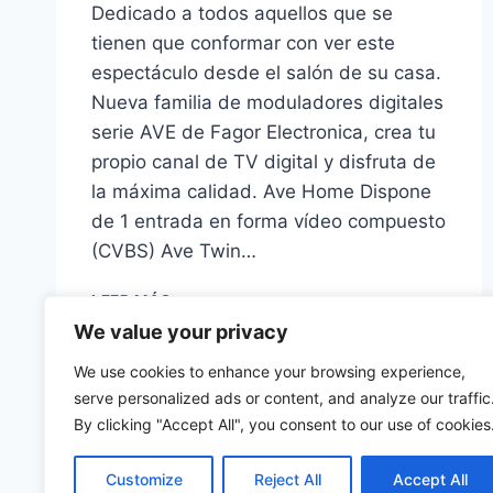
Dedicado a todos aquellos que se
tienen que conformar con ver este
espectáculo desde el salón de su casa.
Nueva familia de moduladores digitales
serie AVE de Fagor Electronica, crea tu
propio canal de TV digital y disfruta de
la máxima calidad. Ave Home Dispone
de 1 entrada en forma vídeo compuesto
(CVBS) Ave Twin…
AVE
LEER MÁS
HOME
We value your privacy
Y
EL
We use cookies to enhance your browsing experience,
AVE
serve personalized ads or content, and analyze our traffic
TWIN,
By clicking "Accept All", you consent to our use of cookies
NUEVOS
MODULADORES
Customize
Reject All
Accept All
DIGITALES