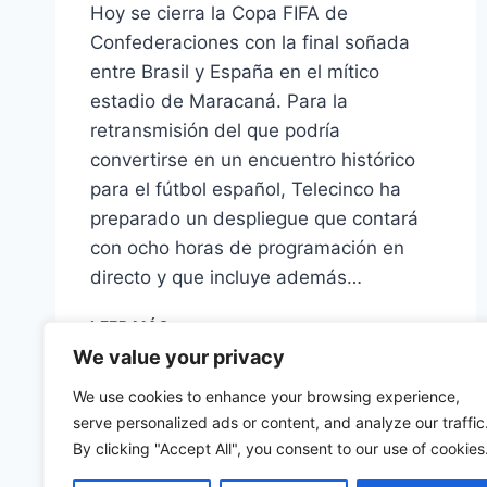
Hoy se cierra la Copa FIFA de
Confederaciones con la final soñada
entre Brasil y España en el mítico
estadio de Maracaná. Para la
retransmisión del que podría
convertirse en un encuentro histórico
para el fútbol español, Telecinco ha
preparado un despliegue que contará
con ocho horas de programación en
directo y que incluye además…
MEDIASET
LEER MÁS
SE
We value your privacy
VUELCA
CON
We use cookies to enhance your browsing experience,
EL
serve personalized ads or content, and analyze our traffic
BRASIL-
By clicking "Accept All", you consent to our use of cookies
ESPAÑA
Y