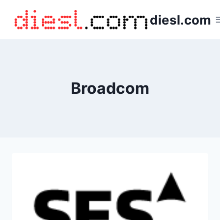
Saltar
diesl.com
al
contenido
Broadcom