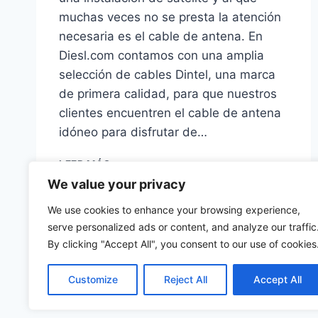
muchas veces no se presta la atención
necesaria es el cable de antena. En
Diesl.com contamos con una amplia
selección de cables Dintel, una marca
de primera calidad, para que nuestros
clientes encuentren el cable de antena
idóneo para disfrutar de…
CONOCE
LEER MÁS
EL
We value your privacy
CABLE
DE
We use cookies to enhance your browsing experience,
ANTENA
serve personalized ads or content, and analyze our traffic
DINTEL
By clicking "Accept All", you consent to our use of cookies
EN
NUESTRA
Customize
Reject All
Accept All
TIENDA
©
ONLINE