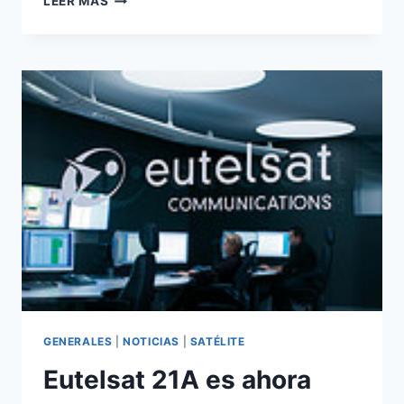
LEER MÁS
GRUPO
ANTENA
3
ES
AHORA
ATRESMEDIA
GENERALES
|
NOTICIAS
|
SATÉLITE
Eutelsat 21A es ahora