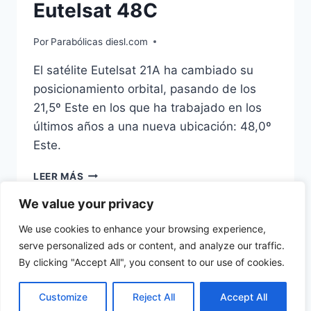
Eutelsat 48C
Por
Parabólicas diesl.com
El satélite Eutelsat 21A ha cambiado su
posicionamiento orbital, pasando de los
21,5º Este en los que ha trabajado en los
últimos años a una nueva ubicación: 48,0º
Este.
EUTELSAT
LEER MÁS
21A
ES
We value your privacy
AHORA
We use cookies to enhance your browsing experience,
EUTELSAT
serve personalized ads or content, and analyze our traffic.
48C
By clicking "Accept All", you consent to our use of cookies.
© 2026 diesl.com - Tema para WordPress por
Kadence WP
Customize
Reject All
Accept All