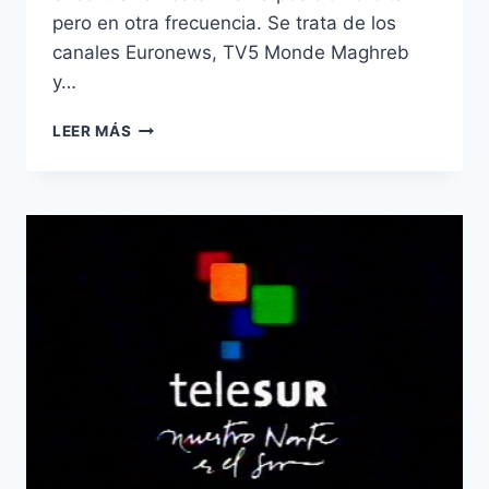
pero en otra frecuencia. Se trata de los
canales Euronews, TV5 Monde Maghreb
y…
TV5
LEER MÁS
MONDE
MAGHREB,
EURONEWS
Y
BBC
WORLD
NEWS,
EN
BADR-
6