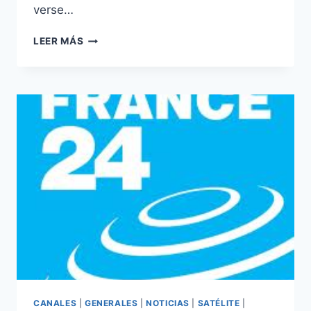
verse…
TELESUR
LEER MÁS
ESTUDIA
LANZAR
UNA
EMISIÓN
EN
INGLÉS
CANALES
|
GENERALES
|
NOTICIAS
|
SATÉLITE
|