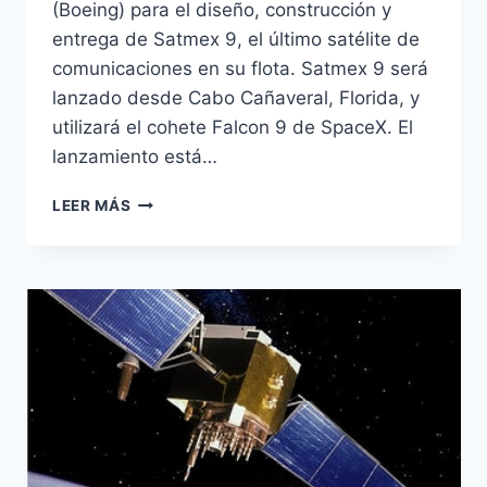
(Boeing) para el diseño, construcción y
entrega de Satmex 9, el último satélite de
comunicaciones en su flota. Satmex 9 será
lanzado desde Cabo Cañaveral, Florida, y
utilizará el cohete Falcon 9 de SpaceX. El
lanzamiento está…
SATÉLITES
LEER MÁS
MEXICANOS
LANZARÁ
EL
SATMEX
9
A
FINALES
DE
2015