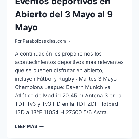
Eventos deportivos en
Abierto del 3 Mayo al 9
Mayo
Por
Parabólicas diesl.com
A continuación les proponemos los
acontecimientos deportivos más relevantes
que se pueden disfrutar en abierto,
incluyen Fútbol y Rugby : Martes 3 Mayo
Champions League: Bayern Munich vs
Atlético de Madrid 20.45 hr Antena 3 en la
TDT Tv3 y Tv3 HD en la TDT ZDF Hotbird
13D a 13ºE 11054 H 27500 5/6 Astra…
EVENTOS
LEER MÁS
DEPORTIVOS
EN