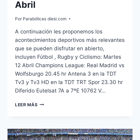
Abril
Por
Parabólicas diesl.com
A continuación les proponemos los
acontecimientos deportivos más relevantes
que se pueden disfrutar en abierto,
incluyen Fútbol , Rugby y Ciclismo: Martes
12 Abril Champions League: Real Madrid vs
Wolfsburgo 20.45 hr Antena 3 en la TDT
Tv3 y Tv3 HD en la TDT TRT Spor 23.30 hr
Diferido Eutelsat 7A a 7ºE 10762 V…
EVENTOS
LEER MÁS
DEPORTIVOS
EN
ABIERTO
DEL
12