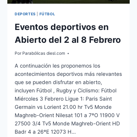
DEPORTES
|
FÚTBOL
Eventos deportivos en
Abierto del 2 al 8 Febrero
Por
Parabólicas diesl.com
A continuación les proponemos los
acontecimientos deportivos más relevantes
que se pueden disfrutar en abierto,
incluyen Fútbol , Rugby y Ciclismo: Fútbol
Miércoles 3 Febrero Ligue 1: Paris Saint
Germain vs Lorient 21.00 hr Tv5 Monde
Maghreb-Orient Nilesat 101 a 7ºO 11900 V
27500 3/4 Tv5 Monde Maghreb-Orient HD
Badr 4 a 26ºE 12073 H…