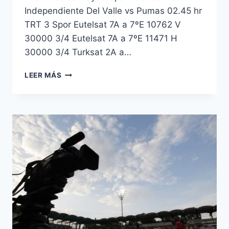
Independiente Del Valle vs Pumas 02.45 hr
TRT 3 Spor Eutelsat 7A a 7ºE 10762 V
30000 3/4 Eutelsat 7A a 7ºE 11471 H
30000 3/4 Turksat 2A a…
EVENTOS
LEER MÁS
DEPORTIVOS
EN
ABIERTO
DEL
17
AL
23
MAYO