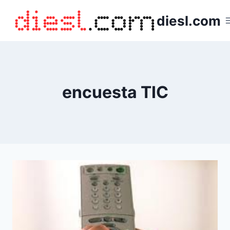
Saltar
diesl.com
al
contenido
encuesta TIC