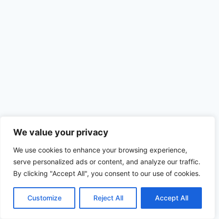
We value your privacy
We use cookies to enhance your browsing experience,
serve personalized ads or content, and analyze our traffic.
By clicking "Accept All", you consent to our use of cookies.
© 2026 diesl.com - Tema para WordPress por
Kadence WP
Customize
Reject All
Accept All