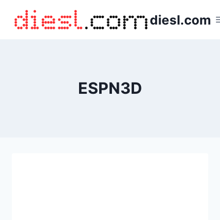
Saltar
diesl.com
al
contenido
ESPN3D