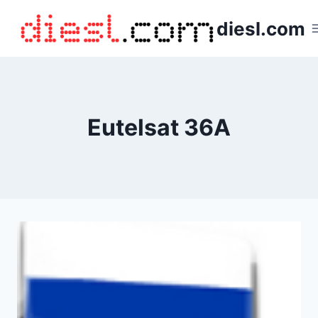
Saltar
diesl.com
al
contenido
Eutelsat 36A