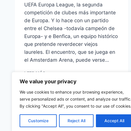
UEFA Europa League, la segunda
competición de clubes más importante
de Europa. Y lo hace con un partido
entre el Chelsea -todavía campeón de
Europa- y e Benfica, un equipo histórico
que pretende reverdecer viejos
laureles. El encuentro, que se juega en
el Amsterdam Arena, puede verse…
FINAL
LEER MÁS
DE
We value your privacy
LA
EUROPA
We use cookies to enhance your browsing experience,
LEAGUE:
serve personalized ads or content, and analyze our traffic
CHELSEA-
By clicking "Accept All", you consent to our use of cookies
BENFICA
EN
Customize
Reject All
Accept All
ABIERTO
©