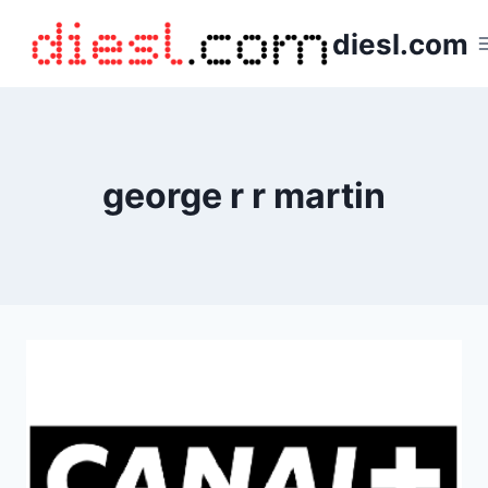
Saltar
diesl.com
al
contenido
george r r martin