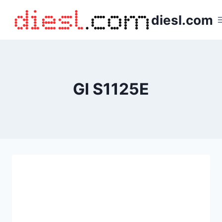
Saltar
diesl.com
al
contenido
GI S1125E