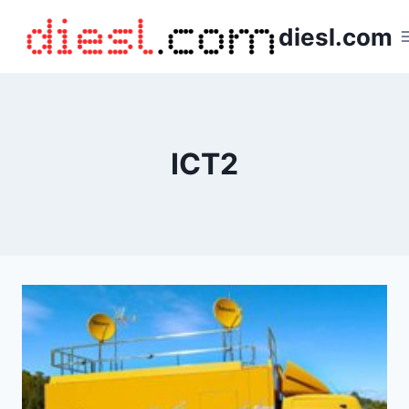
Saltar
diesl.com
al
contenido
ICT2