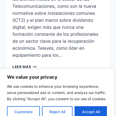
Telecomunicaciones, como son la nueva
normativa sobre instalaciones comunes
(ICT2) y el plan marco sobre dividendo
digital, exigen más que nunca una
formación constante de los profesionales
de un sector clave para la recuperación
económica. Televés, como líder en
equipamiento para los…
TELEVÉS
LEER MÁS
INFORMARÁ
We value your privacy
DE
LAS
We use cookies to enhance your browsing experience,
NOVEDADES
serve personalized ads or content, and analyze our traffic.
REGULATORIAS
EN
By clicking "Accept All", you consent to our use of cookies.
© 2026 diesl.com - Tema para WordPress por
TELECOMUNICACIONES
Kadence WP
EN
Customize
Reject All
Accept All
SU