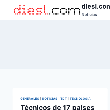
Saltar
diesl.co
al
Noticias
contenido
GENERALES
|
NOTICIAS
|
TDT
|
TECNOLOGÍA
Técnicos de 17 países